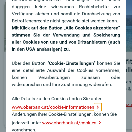
dagegen keine wirksamen Rechtsbehelfe zur
Verfügung stehen und somit die Durchsetzung von
Betroffenenrechte nicht gewährleistet werden kann.
Mit Klick auf den Button „Alle Cookies akzeptieren“
stimmen Sie der Verwendung und Speicherung
aller Cookies von uns und von Drittanbietern (auch
in den USA ansässigen) zu.
Wofür stehen wir?
Benefi
Über den Button "
Cookie-Einstellungen
" können Sie
Sozial
eine detaillierte Auswahl der Cookies vornehmen,
Welche Eigenschaften machen die
können Verarbeitungen zulassen oder
Oberbank zu einem besonderen
Profitiere
widersprechen und Ihre Zustimmung widerrufen.
Arbeitgeber?
Benefits &
Alle Details zu den Cookies finden Sie unter
Mehr dazu
Mehr dazu
www.oberbank.at/cookie-informationen
Änderungen Ihrer Cookie-Einstellungen, können Sie
jederzeit unter
www.oberbank.at/cookies
vornehmen.