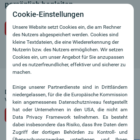
persönlich begleiten.
Cookie-Einstellungen
Unsere Website setzt Cookies ein, die am Rechner
Initiativbewerbung
des Nutzers abgespeichert werden. Cookies sind
kleine Textdateien, die eine Wiedererkennung der
Nutzerin bzw. des Nutzers ermöglichen. Wir setzen
Cookies ein, um unser Angebot für Sie anzupassen
und es nutzerfreundlicher, effektiver und sicherer zu
machen.
Einige unserer Partnerdienste sind in Drittländern
Dieses Stellenangebot ist leider nicht mehr
niedergelassen, für die die Europäische Kommission
verfügbar.
kein angemessenes Datenschutzniveau festgestellt
hat oder Unternehmen in den USA, die nicht am
zurück zur Jobübersicht
Data Privacy Framework teilnehmen. Es besteht
dabei insbesondere das Risiko, dass Ihre Daten dem
Zugriff der dortigen Behörden zu Kontroll- und
Überwachungszwecken unterliegen und Ihnen