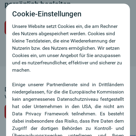
persönlich begleiten.
Cookie-Einstellungen
Unsere Website setzt Cookies ein, die am Rechner
Initiativbewerbung
des Nutzers abgespeichert werden. Cookies sind
kleine Textdateien, die eine Wiedererkennung der
Nutzerin bzw. des Nutzers ermöglichen. Wir setzen
Cookies ein, um unser Angebot für Sie anzupassen
und es nutzerfreundlicher, effektiver und sicherer zu
machen.
Einige unserer Partnerdienste sind in Drittländern
Dieses Stellenangebot ist leider nicht mehr
niedergelassen, für die die Europäische Kommission
verfügbar.
kein angemessenes Datenschutzniveau festgestellt
hat oder Unternehmen in den USA, die nicht am
zurück zur Jobübersicht
Data Privacy Framework teilnehmen. Es besteht
dabei insbesondere das Risiko, dass Ihre Daten dem
Zugriff der dortigen Behörden zu Kontroll- und
Überwachungszwecken unterliegen und Ihnen