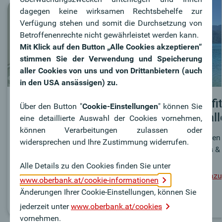
dagegen keine wirksamen Rechtsbehelfe zur
Verfügung stehen und somit die Durchsetzung von
Betroffenenrechte nicht gewährleistet werden kann.
Mit Klick auf den Button „Alle Cookies akzeptieren“
stimmen Sie der Verwendung und Speicherung
aller Cookies von uns und von Drittanbietern (auch
in den USA ansässigen) zu.
Wofür stehen wir?
Benefi
Über den Button "
Cookie-Einstellungen
" können Sie
Sozial
eine detaillierte Auswahl der Cookies vornehmen,
Welche Eigenschaften machen die
können Verarbeitungen zulassen oder
Oberbank zu einem besonderen
Profitiere
widersprechen und Ihre Zustimmung widerrufen.
Arbeitgeber?
Benefits &
Alle Details zu den Cookies finden Sie unter
Mehr dazu
Mehr dazu
www.oberbank.at/cookie-informationen
Änderungen Ihrer Cookie-Einstellungen, können Sie
jederzeit unter
www.oberbank.at/cookies
vornehmen.